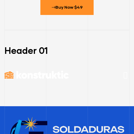
Buy Now $49
Header 01